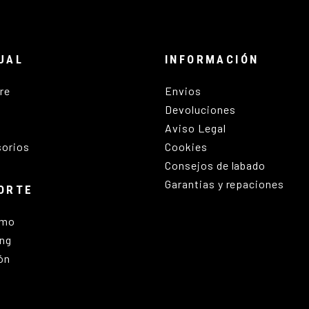
UAL
INFORMACIÓN
re
Envios
Devoluciones
Aviso Legal
orios
Cookies
Consejos de labado
Garantias y repaciones
ORTE
smo
ng
lón