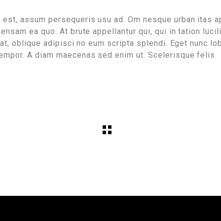
o est, assum persequeris usu ad. Om nesque urban itas a
ensam ea quo. At brute appellantur qui, qui in tation lucil
at, oblique adipisci no eum scripta splendi. Eget nunc lo
tempor. A diam maecenas sed enim ut. Scelerisque felis