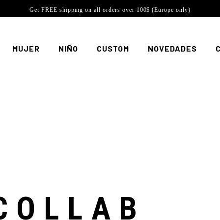
Get FREE shipping on all orders over 100$ (Europe only)
MUJER
NIÑO
CUSTOM
NOVEDADES
COLLAB