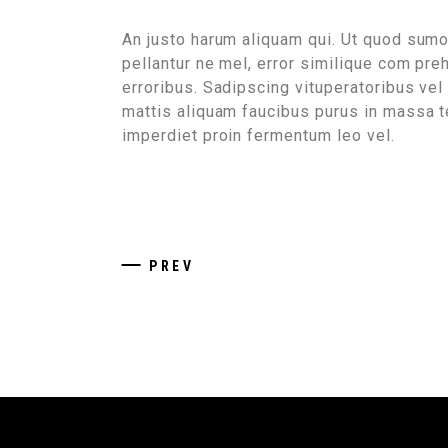
An justo harum aliquam qui. Ut quod sum
pellantur ne mel, error similique com preh
erroribus. Sadipscing vituperatoribus vel 
mattis aliquam faucibus purus in massa 
imperdiet proin fermentum leo vel.
PREV