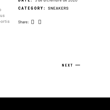
CATEGORY:
SNEAKERS
p
ius
bortis
Share:
NEXT